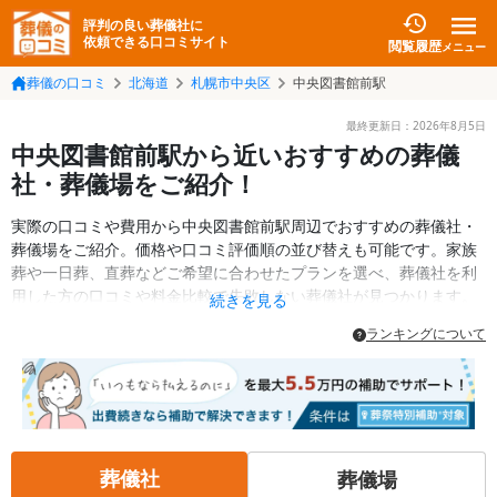
評判の良い葬儀社に
依頼できる口コミサイト
閲覧履歴
メニュー
葬儀の口コミ
北海道
札幌市中央区
中央図書館前駅
最終更新日：
2026年8月5日
中央図書館前駅から近いおすすめの葬儀
社・葬儀場をご紹介！
実際の口コミや費用から中央図書館前駅周辺でおすすめの葬儀社・
葬儀場をご紹介。価格や口コミ評価順の並び替えも可能です。家族
葬や一日葬、直葬などご希望に合わせたプランを選べ、葬儀社を利
用した方の口コミや料金比較で失敗しない葬儀社が見つかります。
続きを見る
斎場・葬儀場の情報も検索可能。札幌市中央区の葬儀情報や給付金
ランキングについて
についての情報も掲載しています。24時間の相談受付で深夜・早朝
でも対応可能です。
葬儀社
葬儀場