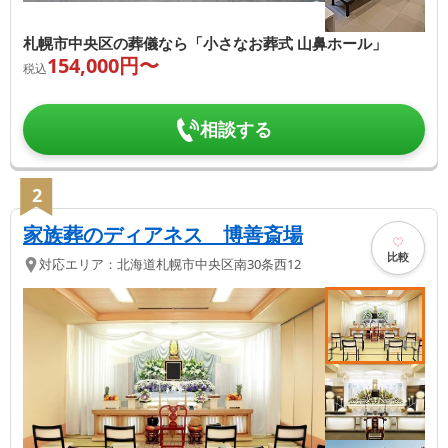
札幌市中央区の葬儀なら「小さなお葬式 山鼻ホール」
154,000
円〜
税込
相談する
2
家族葬のディアネス 博善斎場
比較
対応エリア：
北海道
札幌市中央区
南30条西12