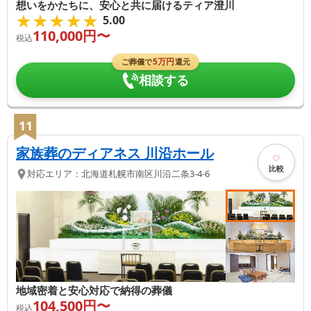
想いをかたちに、安心と共に届けるティア澄川
★★★★★
★★★★★
5.00
110,000
円〜
税込
5
万円
ご葬儀で
還元
相談する
11
家族葬のディアネス 川沿ホール
比較
対応エリア：
北海道
札幌市南区
川沿二条3-4-6
地域密着と安心対応で納得の葬儀
104,500
円〜
税込