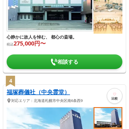
心静かに故人を悼む、 都心の斎場。
275,000
円〜
税込
相談する
4
福塚葬儀社（中央霊堂）
比較
対応エリア：
北海道
札幌市中央区
南6条西9