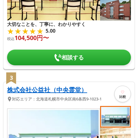
大切なことを、丁寧に、わかりやすく
★★★★★
★★★★★
5.00
104,500
円〜
税込
相談する
3
株式会社公益社（中央霊堂）
比較
対応エリア：
北海道
札幌市中央区
南6条西9-1023-1