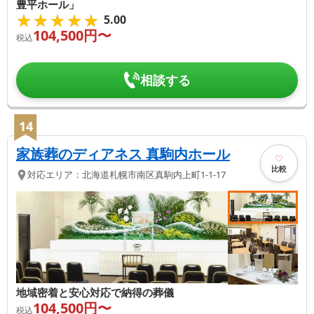
豊平ホール」
★★★★★
★★★★★
5.00
104,500
円〜
税込
相談する
14
家族葬のディアネス 真駒内ホール
比較
対応エリア：
北海道
札幌市南区
真駒内上町1-1-17
地域密着と安心対応で納得の葬儀
104,500
円〜
税込