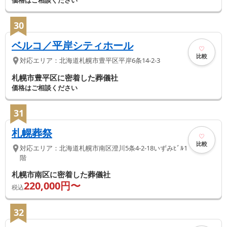
30
ベルコ／平岸シティホール
比較
対応エリア：
北海道
札幌市豊平区
平岸6条14-2-3
札幌市豊平区に密着した葬儀社
価格はご相談ください
31
札幌葬祭
比較
対応エリア：
北海道
札幌市南区
澄川5条4-2-18いずみﾋﾞﾙ1
階
札幌市南区に密着した葬儀社
220,000
円〜
税込
32