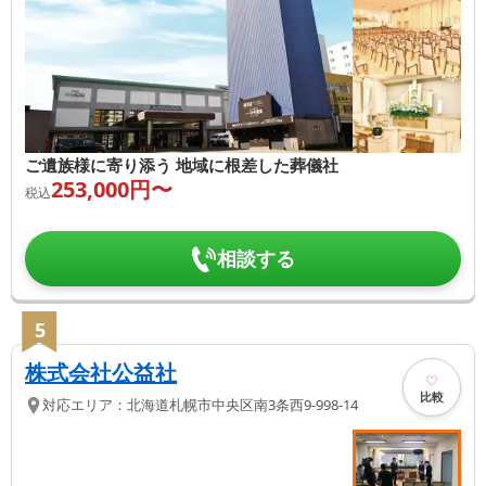
ご遺族様に寄り添う 地域に根差した葬儀社
253,000
円〜
税込
相談する
5
株式会社公益社
比較
対応エリア：
北海道
札幌市中央区
南3条西9-998-14