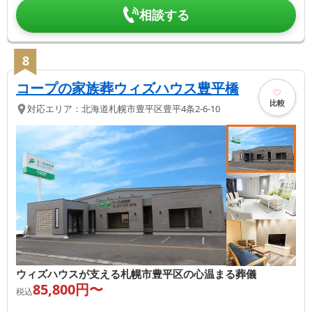
相談する
8
コープの家族葬ウィズハウス豊平橋
比較
対応エリア：
北海道
札幌市豊平区
豊平4条2-6-10
ウィズハウスが支える札幌市豊平区の心温まる葬儀
85,800
円〜
税込