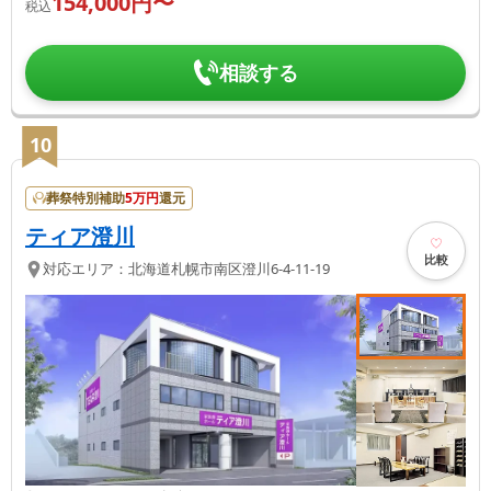
154,000
円〜
税込
相談する
10
葬祭特別補助
5
万円
還元
ティア澄川
比較
対応エリア：
北海道
札幌市南区
澄川6-4-11-19