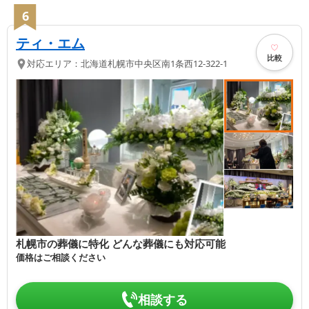
6
ティ・エム
比較
対応エリア：
北海道
札幌市中央区
南1条西12-322-1
札幌市の葬儀に特化 どんな葬儀にも対応可能
価格はご相談ください
相談する