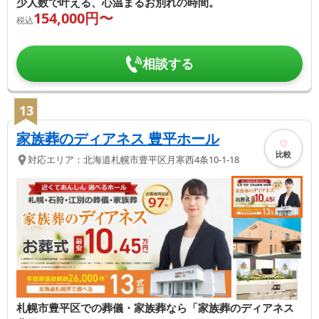
少人数で叶える、心温まるお別れの時間。
154,000
円〜
税込
相談する
13
家族葬のディアネス 豊平ホール
比較
対応エリア：
北海道
札幌市豊平区
月寒西4条10-1-18
札幌市豊平区での葬儀・家族葬なら「家族葬のディアネス