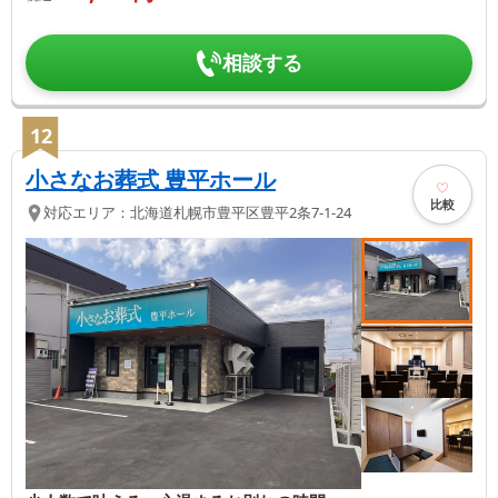
相談する
12
小さなお葬式 豊平ホール
比較
対応エリア：
北海道
札幌市豊平区
豊平2条7-1-24