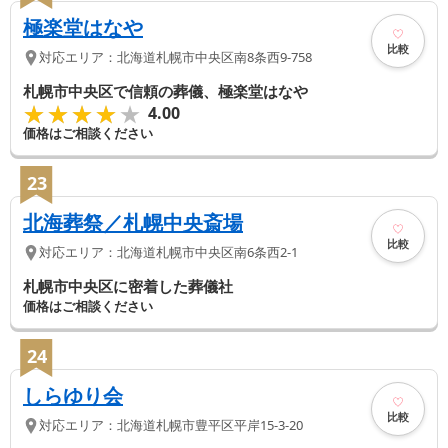
極楽堂はなや
比較
対応エリア：
北海道
札幌市中央区
南8条西9-758
札幌市中央区で信頼の葬儀、極楽堂はなや
★★★★★
★★★★★
4.00
価格はご相談ください
23
北海葬祭／札幌中央斎場
比較
対応エリア：
北海道
札幌市中央区
南6条西2-1
札幌市中央区に密着した葬儀社
価格はご相談ください
24
しらゆり会
比較
対応エリア：
北海道
札幌市豊平区
平岸15-3-20