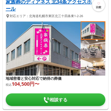
家族葬のディアネス 北34条アクセスホ
比較
ール
対応エリア：
北海道
札幌市東区
北三十四条東1-2-26
地域密着と安心対応で納得の葬儀
104,500
円〜
税込
相談する