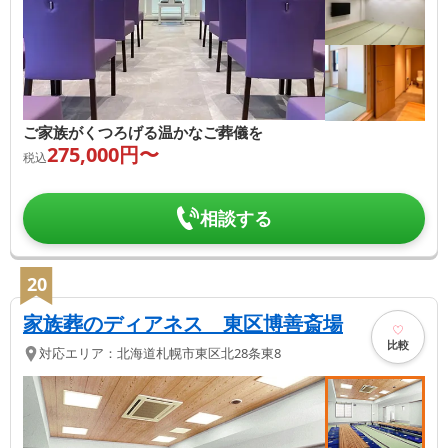
ご家族がくつろげる温かなご葬儀を
275,000
円〜
税込
相談する
20
家族葬のディアネス 東区博善斎場
比較
対応エリア：
北海道
札幌市東区
北28条東8