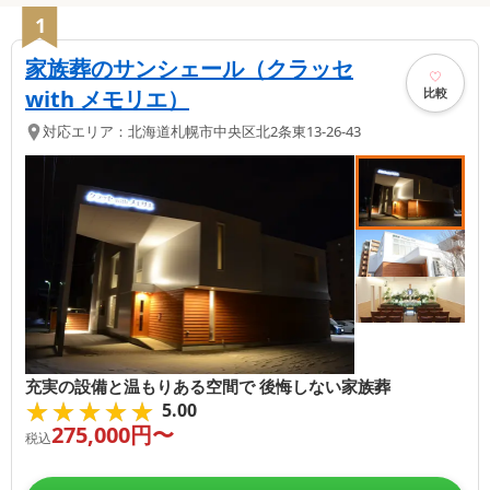
1
家族葬のサンシェール（クラッセ
比較
with メモリエ）
対応エリア：
北海道
札幌市中央区
北2条東13-26-43
充実の設備と温もりある空間で 後悔しない家族葬
★★★★★
★★★★★
5.00
275,000
円〜
税込