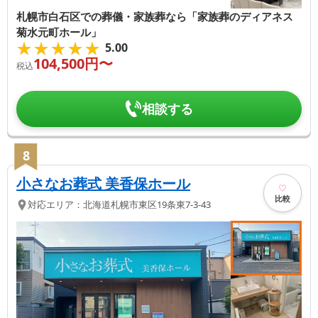
札幌市白石区での葬儀・家族葬なら「家族葬のディアネス
菊水元町ホール」
★★★★★
★★★★★
5.00
104,500
円〜
税込
相談する
8
小さなお葬式 美香保ホール
比較
対応エリア：
北海道
札幌市東区
19条東7-3-43