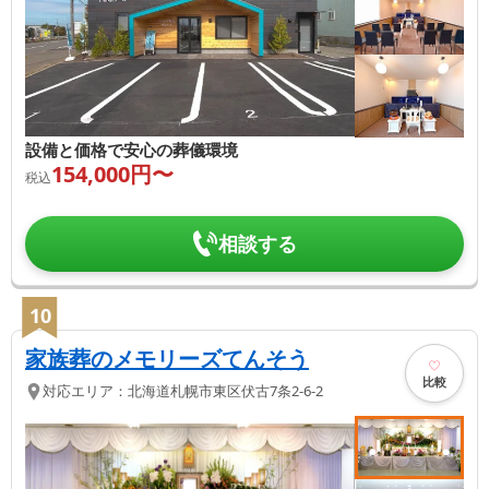
設備と価格で安心の葬儀環境
154,000
円〜
税込
相談する
10
家族葬のメモリーズてんそう
比較
対応エリア：
北海道
札幌市東区
伏古7条2-6-2