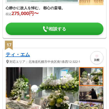
心静かに故人を悼む、 都心の斎場。
275,000
円〜
税込
相談する
17
ティ・エム
比較
対応エリア：
北海道
札幌市中央区
南1条西12-322-1