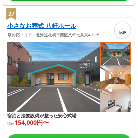
27
小さなお葬式 八軒ホール
比較
対応エリア：
北海道
札幌市西区
八軒七条東4-1-15
宿泊と法要設備が整った安心式場
154,000
円〜
税込