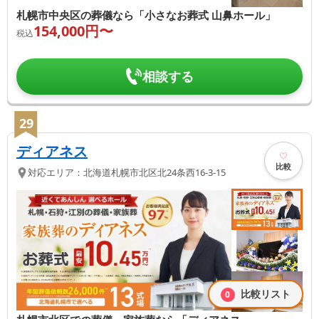
札幌市中央区の葬儀なら「小さなお葬式 山鼻ホール」
154,000
円〜
税込
相談する
29
ディアネス
比較
対応エリア：
北海道
札幌市北区
北24条西16-3-15
比較リスト
0