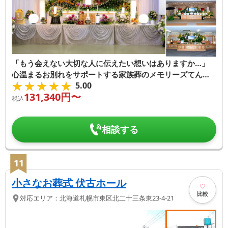
「もう会えない大切な人に伝えたい想いはありますか…」
心温まるお別れをサポートする家族葬のメモリーズてんそ
★★★★★
★★★★★
5.00
うです
131,340
円〜
税込
相談する
11
小さなお葬式 伏古ホール
比較
対応エリア：
北海道
札幌市東区
北二十三条東23-4-21