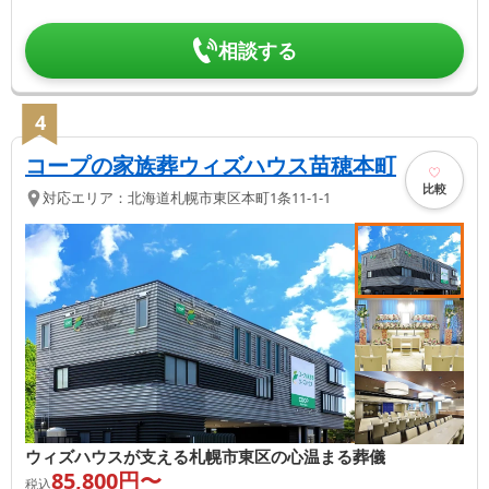
相談する
4
コープの家族葬ウィズハウス苗穂本町
比較
対応エリア：
北海道
札幌市東区
本町1条11-1-1
ウィズハウスが支える札幌市東区の心温まる葬儀
85,800
円〜
税込