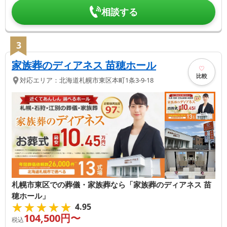
相談する
3
家族葬のディアネス 苗穂ホール
比較
対応エリア：
北海道
札幌市東区
本町1条3-9-18
札幌市東区での葬儀・家族葬なら「家族葬のディアネス 苗
穂ホール」
★★★★★
★★★★★
4.95
104,500
円〜
税込