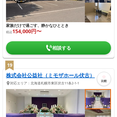
家族だけで過ごす、静かなひととき
154,000
円〜
税込
相談する
19
株式会社公益社（ミモザホール伏古）
比較
対応エリア：
北海道
札幌市東区
伏古11条2-1-1