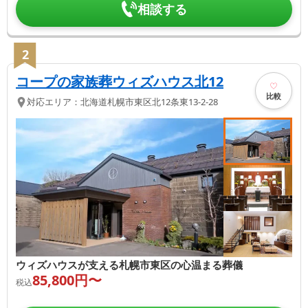
相談する
2
コープの家族葬ウィズハウス北12
比較
対応エリア：
北海道
札幌市東区
北12条東13-2-28
ウィズハウスが支える札幌市東区の心温まる葬儀
85,800
円〜
税込