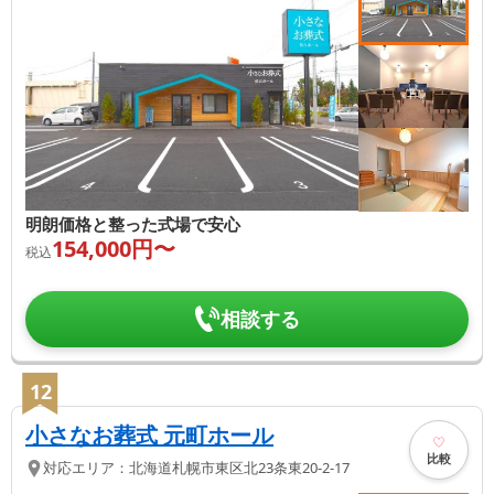
明朗価格と整った式場で安心
154,000
円〜
税込
相談する
12
小さなお葬式 元町ホール
比較
対応エリア：
北海道
札幌市東区
北23条東20-2-17