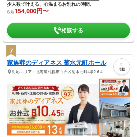
少人数で叶える、心温まるお別れの時間。
154,000
円〜
税込
相談する
7
家族葬のディアネス 菊水元町ホール
比較
対応エリア：
北海道
札幌市白石区
菊水元町4条2-6-4