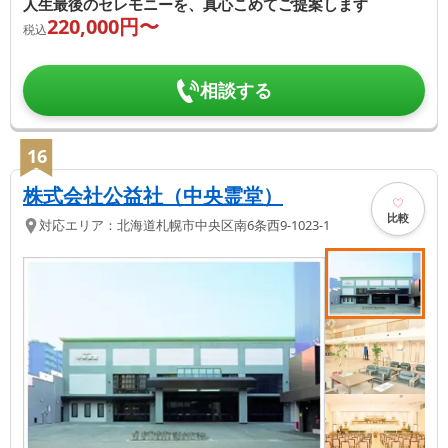
人生最後のセレモニーを、真心こめてご提案します
220,000
円〜
税込
相談する
16
株式会社公益社（中央霊堂）
比較
対応エリア：
北海道
札幌市中央区
南6条西9-1023-1