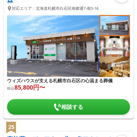
対応エリア：
北海道
札幌市白石区
南郷通7-南5-16
ウィズハウスが支える札幌市白石区の心温まる葬儀
85,800
円〜
税込
相談する
25