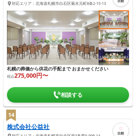
比較
対応エリア：
北海道
札幌市白石区
菊水元町8条2-15-13
札幌の葬儀から供花の手配まで おまかせください
275,000
円〜
税込
相談する
14
株式会社公益社
比較
対応エリア：
北海道
札幌市中央区
南3条西9-998-14