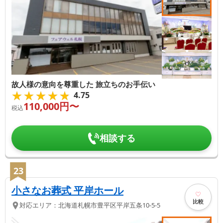
故人様の意向を尊重した 旅立ちのお手伝い
★★★★★
★★★★★
4.75
110,000
円〜
税込
相談する
23
小さなお葬式 平岸ホール
比較
対応エリア：
北海道
札幌市豊平区
平岸五条10-5-5