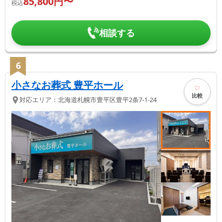
85,800
円〜
税込
相談する
6
小さなお葬式 豊平ホール
比較
対応エリア：
北海道
札幌市豊平区
豊平2条7-1-24