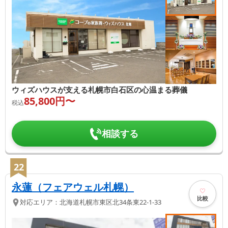
ウィズハウスが支える札幌市白石区の心温まる葬儀
85,800
円〜
税込
相談する
22
永蓮（フェアウェル札幌）
比較
対応エリア：
北海道
札幌市東区
北34条東22-1-33