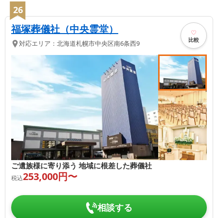
26
福塚葬儀社（中央霊堂）
比較
対応エリア：
北海道
札幌市中央区
南6条西9
ご遺族様に寄り添う 地域に根差した葬儀社
253,000
円〜
税込
相談する