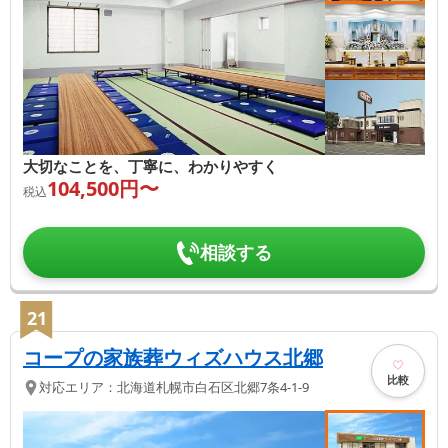
大切なことを、丁寧に、わかりやすく
104,500
円〜
税込
相談する
21
コープの家族葬ウィズハウス北郷
比較
対応エリア：
北海道
札幌市白石区
北郷7条4-1-9