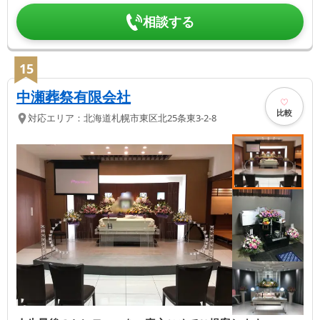
相談する
15
中瀬葬祭有限会社
比較
対応エリア：
北海道
札幌市東区
北25条東3-2-8