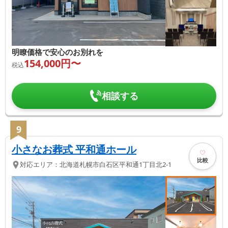
明瞭価格で安心のお別れを
154,000
円〜
税込
相談する
9
小さなお葬式 平和通ホール
比較
対応エリア：
北海道
札幌市白石区
平和通1丁目北2-1