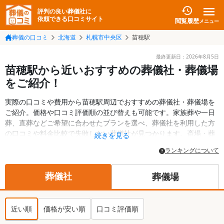
評判の良い葬儀社に
依頼できる口コミサイト
閲覧履歴
メニュー
葬儀の口コミ
北海道
札幌市中央区
苗穂駅
最終更新日：
2026年8月5日
苗穂駅から近いおすすめの葬儀社・葬儀場
をご紹介！
実際の口コミや費用から苗穂駅周辺でおすすめの葬儀社・葬儀場を
ご紹介。価格や口コミ評価順の並び替えも可能です。家族葬や一日
葬、直葬などご希望に合わせたプランを選べ、葬儀社を利用した方
の口コミや料金比較で失敗しない葬儀社が見つかります。斎場・葬
続きを見る
儀場の情報も検索可能。札幌市中央区の葬儀情報や給付金について
ランキングについて
の情報も掲載しています。24時間の相談受付で深夜・早朝でも対応
可能です。
葬儀社
葬儀場
近い順
価格が安い順
口コミ評価順